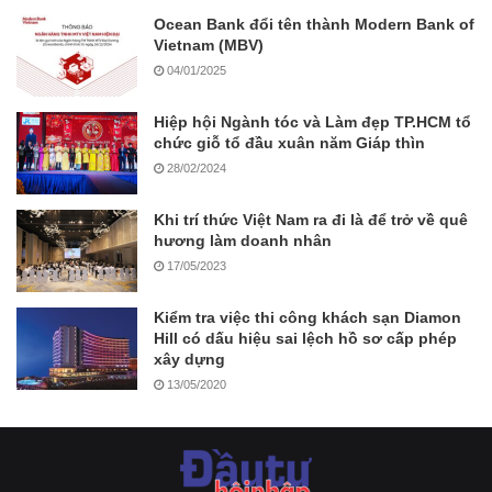
Ocean Bank đổi tên thành Modern Bank of
Vietnam (MBV)
04/01/2025
Hiệp hội Ngành tóc và Làm đẹp TP.HCM tổ
chức giỗ tổ đầu xuân năm Giáp thìn
28/02/2024
Khi trí thức Việt Nam ra đi là để trở về quê
hương làm doanh nhân
17/05/2023
Kiểm tra việc thi công khách sạn Diamon
Hill có dấu hiệu sai lệch hồ sơ cấp phép
xây dựng
13/05/2020