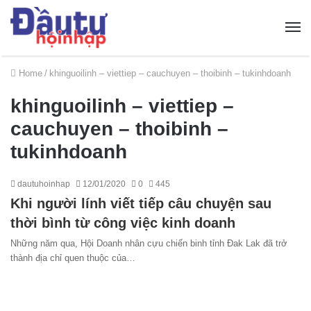
Home
/
khinguoilinh – viettiep – cauchuyen – thoibinh – tukinhdoanh
khinguoilinh – viettiep –
cauchuyen – thoibinh –
tukinhdoanh
dautuhoinhap
12/01/2020
0
445
Khi người lính viết tiếp câu chuyện sau
thời bình từ công việc kinh doanh
Những năm qua, Hội Doanh nhân cựu chiến binh tỉnh Đak Lak đã trở
thành địa chỉ quen thuộc của…