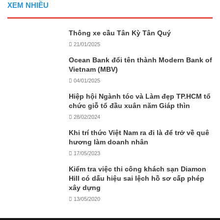
XEM NHIỀU
Thông xe cầu Tân Kỳ Tân Quý
21/01/2025
Ocean Bank đổi tên thành Modern Bank of
Vietnam (MBV)
04/01/2025
Hiệp hội Ngành tóc và Làm đẹp TP.HCM tổ
chức giỗ tổ đầu xuân năm Giáp thìn
28/02/2024
Khi trí thức Việt Nam ra đi là để trở về quê
hương làm doanh nhân
17/05/2023
Kiểm tra việc thi công khách sạn Diamon
Hill có dấu hiệu sai lệch hồ sơ cấp phép
xây dựng
13/05/2020