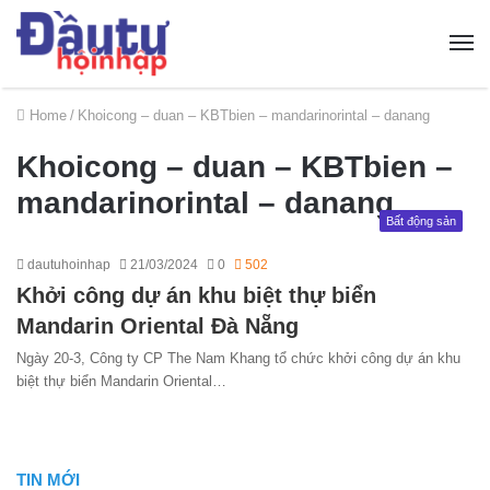
Home
/
Khoicong – duan – KBTbien – mandarinorintal – danang
Khoicong – duan – KBTbien –
mandarinorintal – danang
Bất động sản
dautuhoinhap
21/03/2024
0
502
Khởi công dự án khu biệt thự biển
Mandarin Oriental Đà Nẵng
Ngày 20-3, Công ty CP The Nam Khang tổ chức khởi công dự án khu
biệt thự biển Mandarin Oriental…
TIN MỚI