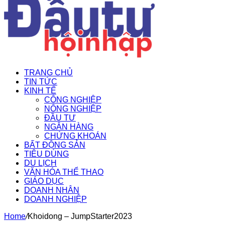
TRANG CHỦ
TIN TỨC
KINH TẾ
CÔNG NGHIỆP
NÔNG NGHIỆP
ĐẦU TƯ
NGÂN HÀNG
CHỨNG KHOÁN
BẤT ĐỘNG SẢN
TIÊU DÙNG
DU LỊCH
VĂN HÓA THỂ THAO
GIÁO DỤC
DOANH NHÂN
DOANH NGHIỆP
Home
/
Khoidong – JumpStarter2023