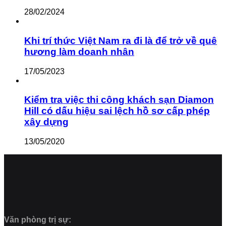
28/02/2024
Khi trí thức Việt Nam ra đi là để trở về quê
hương làm doanh nhân
17/05/2023
Kiểm tra việc thi công khách sạn Diamon
Hill có dấu hiệu sai lệch hồ sơ cấp phép
xây dựng
13/05/2020
Văn phòng trị sự: