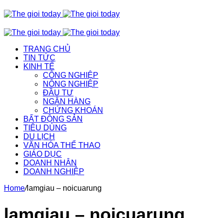
TRANG CHỦ
TIN TỨC
KINH TẾ
CÔNG NGHIỆP
NÔNG NGHIỆP
ĐẦU TƯ
NGÂN HÀNG
CHỨNG KHOÁN
BẤT ĐỘNG SẢN
TIÊU DÙNG
DU LỊCH
VĂN HÓA THỂ THAO
GIÁO DỤC
DOANH NHÂN
DOANH NGHIỆP
Home
/
lamgiau – noicuarung
lamgiau – noicuarung