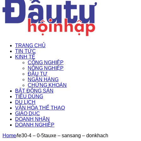
TRANG CHỦ
TIN TỨC
KINH TẾ
CÔNG NGHIỆP
NÔNG NGHIỆP
ĐẦU TƯ
NGÂN HÀNG
CHỨNG KHOÁN
BẤT ĐỘNG SẢN
TIÊU DÙNG
DU LỊCH
VĂN HÓA THỂ THAO
GIÁO DỤC
DOANH NHÂN
DOANH NGHIỆP
Home
/
le30-4 – 0-5tauxe – sansang – donkhach