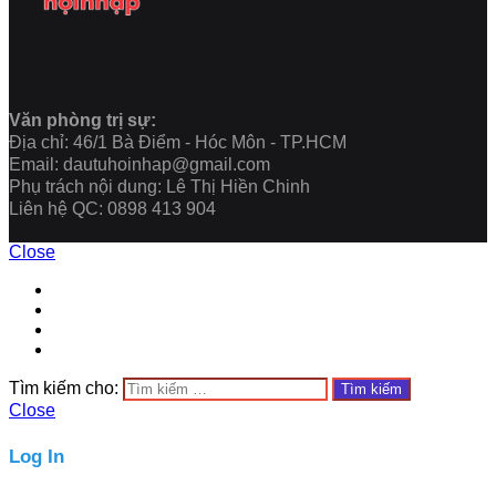
Văn phòng trị sự:
Địa chỉ: 46/1 Bà Điểm - Hóc Môn - TP.HCM
Email: dautuhoinhap@gmail.com
Phụ trách nội dung: Lê Thị Hiền Chinh
Liên hệ QC: 0898 413 904
Close
Tìm kiếm cho:
Close
Log In