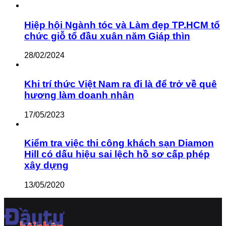
Hiệp hội Ngành tóc và Làm đẹp TP.HCM tổ
chức giỗ tổ đầu xuân năm Giáp thìn
28/02/2024
Khi trí thức Việt Nam ra đi là để trở về quê
hương làm doanh nhân
17/05/2023
Kiểm tra việc thi công khách sạn Diamon
Hill có dấu hiệu sai lệch hồ sơ cấp phép
xây dựng
13/05/2020