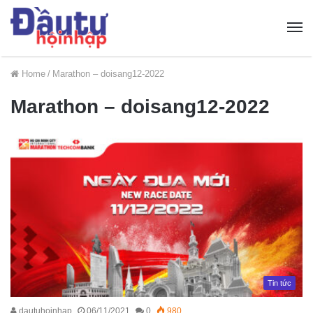
Home
/
Marathon – doisang12-2022
Marathon – doisang12-2022
Tin tức
dautuhoinhap
06/11/2021
0
980