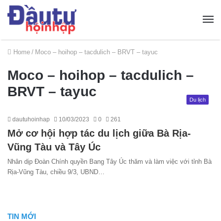
Home
/
Moco – hoihop – tacdulich – BRVT – tayuc
Moco – hoihop – tacdulich –
BRVT – tayuc
Du lịch
dautuhoinhap
10/03/2023
0
261
Mở cơ hội hợp tác du lịch giữa Bà Rịa-
Vũng Tàu và Tây Úc
Nhân dịp Đoàn Chính quyền Bang Tây Úc thăm và làm việc với tỉnh Bà
Rịa-Vũng Tàu, chiều 9/3, UBND…
TIN MỚI