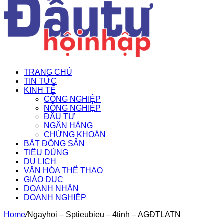
TRANG CHỦ
TIN TỨC
KINH TẾ
CÔNG NGHIỆP
NÔNG NGHIỆP
ĐẦU TƯ
NGÂN HÀNG
CHỨNG KHOÁN
BẤT ĐỘNG SẢN
TIÊU DÙNG
DU LỊCH
VĂN HÓA THỂ THAO
GIÁO DỤC
DOANH NHÂN
DOANH NGHIỆP
Home
/
Ngayhoi – Sptieubieu – 4tinh – AGĐTLATN