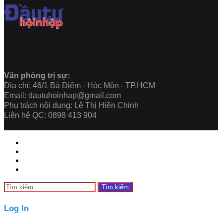
Văn phòng trị sự:
Địa chỉ: 46/1 Bà Điểm - Hóc Môn - TP.HCM
Email: dautuhoinhap@gmail.com
Phụ trách nội dung: Lê Thị Hiền Chinh
Liên hệ QC: 0898 413 904
Close
Tìm
kiếm
cho:
Close
Log In