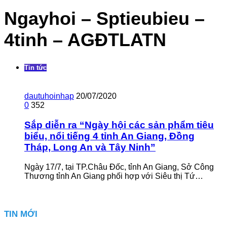
Ngayhoi – Sptieubieu –
4tinh – AGĐTLATN
Tin tức
dautuhoinhap
20/07/2020
0
352
Sắp diễn ra “Ngày hội các sản phẩm tiêu
biểu, nổi tiếng 4 tỉnh An Giang, Đồng
Tháp, Long An và Tây Ninh”
Ngày 17/7, tại TP.Châu Đốc, tỉnh An Giang, Sở Công
Thương tỉnh An Giang phối hợp với Siêu thị Tứ…
TIN MỚI