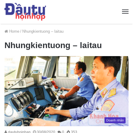
Home
/
Nhungkientuong – laitau
Nhungkientuong – laitau
Doanh nhân
dautuhoinhap
30/08/2020
0
353