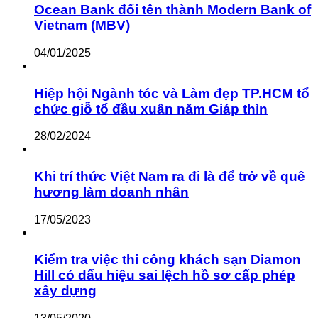
Ocean Bank đổi tên thành Modern Bank of
Vietnam (MBV)
04/01/2025
Hiệp hội Ngành tóc và Làm đẹp TP.HCM tổ
chức giỗ tổ đầu xuân năm Giáp thìn
28/02/2024
Khi trí thức Việt Nam ra đi là để trở về quê
hương làm doanh nhân
17/05/2023
Kiểm tra việc thi công khách sạn Diamon
Hill có dấu hiệu sai lệch hồ sơ cấp phép
xây dựng