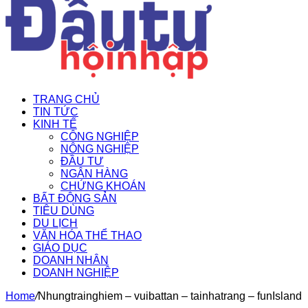
TRANG CHỦ
TIN TỨC
KINH TẾ
CÔNG NGHIỆP
NÔNG NGHIỆP
ĐẦU TƯ
NGÂN HÀNG
CHỨNG KHOÁN
BẤT ĐỘNG SẢN
TIÊU DÙNG
DU LỊCH
VĂN HÓA THỂ THAO
GIÁO DỤC
DOANH NHÂN
DOANH NGHIỆP
Home
/
Nhungtrainghiem – vuibattan – tainhatrang – funIsland