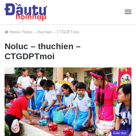
Home
/
Noluc – thuchien – CTGDPTmoi
Noluc – thuchien –
CTGDPTmoi
Giáo dục