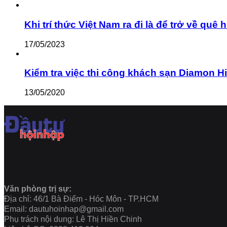
Khi trí thức Việt Nam ra đi là để trở về q
17/05/2023
Kiểm tra việc thi công khách sạn Diamon Hill c
13/05/2020
Văn phòng trị sự:
Địa chỉ: 46/1 Bà Điểm - Hóc Môn - TP.HCM
Email: dautuhoinhap@gmail.com
Phụ trách nội dung: Lê Thị Hiền Chinh