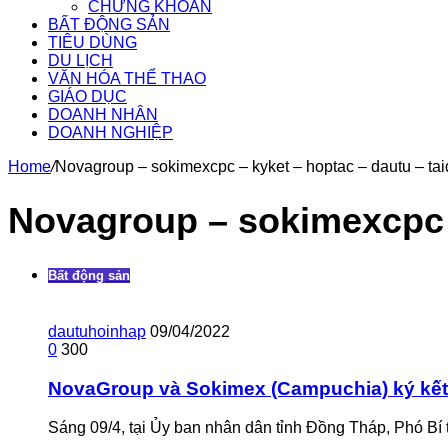
CHỨNG KHOÁN
BẤT ĐỘNG SẢN
TIÊU DÙNG
DU LỊCH
VĂN HÓA THỂ THAO
GIÁO DỤC
DOANH NHÂN
DOANH NGHIỆP
Home
/
Novagroup – sokimexcpc – kyket – hoptac – dautu – ta
Novagroup – sokimexcpc –
Bất động sản
dautuhoinhap
09/04/2022
0
300
NovaGroup và Sokimex (Campuchia) ký kết 
Sáng 09/4, tại Ủy ban nhân dân tỉnh Đồng Tháp, Phó Bí