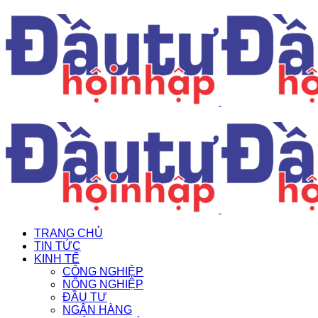
TRANG CHỦ
TIN TỨC
KINH TẾ
CÔNG NGHIỆP
NÔNG NGHIỆP
ĐẦU TƯ
NGÂN HÀNG