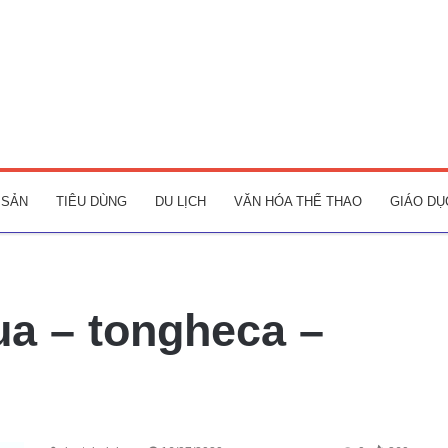
 SẢN
TIÊU DÙNG
DU LỊCH
VĂN HÓA THỂ THAO
GIÁO DỤ
ua – tongheca –