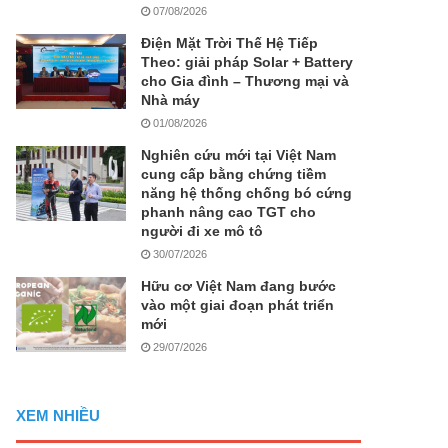
07/08/2026
Điện Mặt Trời Thế Hệ Tiếp
Theo: giải pháp Solar + Battery
cho Gia đình – Thương mại và
Nhà máy
01/08/2026
Nghiên cứu mới tại Việt Nam
cung cấp bằng chứng tiềm
năng hệ thống chống bó cứng
phanh nâng cao TGT cho
người đi xe mô tô
30/07/2026
Hữu cơ Việt Nam đang bước
vào một giai đoạn phát triển
mới
29/07/2026
XEM NHIỀU