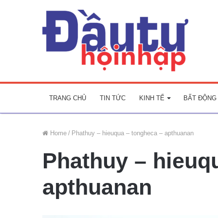
TRANG CHỦ
TIN TỨC
KINH TẾ
BẤT ĐỘNG
Home
/
Phathuy – hieuqua – tongheca – apthuanan
Phathuy – hieuq
apthuanan