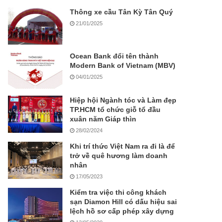
Thông xe cầu Tân Kỳ Tân Quý
21/01/2025
Ocean Bank đổi tên thành
Modern Bank of Vietnam (MBV)
04/01/2025
Hiệp hội Ngành tóc và Làm đẹp
TP.HCM tổ chức giỗ tổ đầu
xuân năm Giáp thìn
28/02/2024
Khi trí thức Việt Nam ra đi là để
trở về quê hương làm doanh
nhân
17/05/2023
Kiểm tra việc thi công khách
sạn Diamon Hill có dấu hiệu sai
lệch hồ sơ cấp phép xây dựng