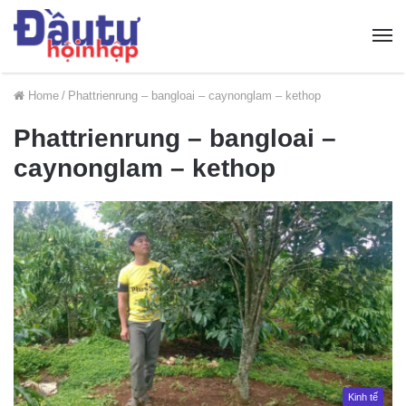
Home
/
Phattrienrung – bangloai – caynonglam – kethop
Phattrienrung – bangloai –
caynonglam – kethop
Kinh tế