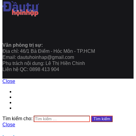
Văn phòng trị sự:
Địa chỉ: 46/1 Bà Điểm - Hóc Môn - TP.HCM
Email: dautuhoinhap@gmail.com
Phụ trách nội dung: Lê Thị Hiền Chinh
Liên hệ QC: 0898 413 904
Close
Tìm kiếm cho:
Close