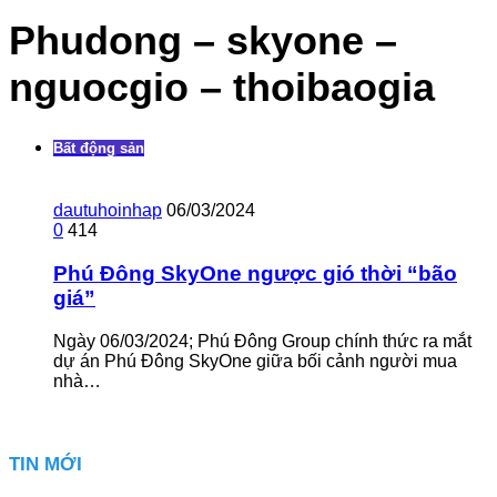
Phudong – skyone –
nguocgio – thoibaogia
Bất động sản
dautuhoinhap
06/03/2024
0
414
Phú Đông SkyOne ngược gió thời “bão
giá”
Ngày 06/03/2024; Phú Đông Group chính thức ra mắt
dự án Phú Đông SkyOne giữa bối cảnh người mua
nhà…
TIN MỚI