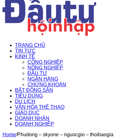
TRANG CHỦ
TIN TỨC
KINH TẾ
CÔNG NGHIỆP
NÔNG NGHIỆP
ĐẦU TƯ
NGÂN HÀNG
CHỨNG KHOÁN
BẤT ĐỘNG SẢN
TIÊU DÙNG
DU LỊCH
VĂN HÓA THỂ THAO
GIÁO DỤC
DOANH NHÂN
DOANH NGHIỆP
Home
/
Phudong – skyone – nguocgio – thoibaogia