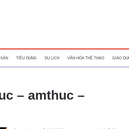
 SẢN
TIÊU DÙNG
DU LỊCH
VĂN HÓA THỂ THAO
GIÁO DỤ
uc – amthuc –