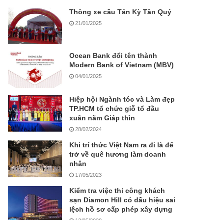
Thông xe cầu Tân Kỳ Tân Quý
21/01/2025
Ocean Bank đổi tên thành
Modern Bank of Vietnam (MBV)
04/01/2025
Hiệp hội Ngành tóc và Làm đẹp
TP.HCM tổ chức giỗ tổ đầu
xuân năm Giáp thìn
28/02/2024
Khi trí thức Việt Nam ra đi là để
trở về quê hương làm doanh
nhân
17/05/2023
Kiểm tra việc thi công khách
sạn Diamon Hill có dấu hiệu sai
lệch hồ sơ cấp phép xây dựng