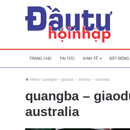
TRANG CHỦ
TIN TỨC
KINH TẾ
BẤT ĐỘNG
Home
/
quangba – giaoduc – amthuc – australia
quangba – giaod
australia