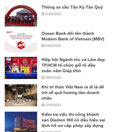
Thông xe cầu Tân Kỳ Tân Quý
21/01/2025
Ocean Bank đổi tên thành
Modern Bank of Vietnam (MBV)
04/01/2025
Hiệp hội Ngành tóc và Làm đẹp
TP.HCM tổ chức giỗ tổ đầu
xuân năm Giáp thìn
28/02/2024
Khi trí thức Việt Nam ra đi là để
trở về quê hương làm doanh
nhân
17/05/2023
Kiểm tra việc thi công khách
sạn Diamon Hill có dấu hiệu sai
lệch hồ sơ cấp phép xây dựng