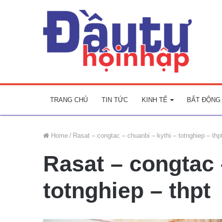
TRANG CHỦ
TIN TỨC
KINH TẾ
BẤT ĐỘNG
Home
/
Rasat – congtac – chuanbi – kythi – totnghiep – thp
Rasat – congtac 
totnghiep – thpt