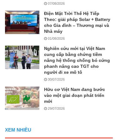
07/08/2026
Điện Mặt Trời Thế Hệ Tiếp
Theo: giải pháp Solar + Battery
cho Gia đình – Thương mại và
Nhà máy
01/08/2026
Nghiên cứu mới tại Việt Nam
cung cấp bằng chứng tiềm
năng hệ thống chống bó cứng
phanh nâng cao TGT cho
người đi xe mô tô
30/07/2026
Hữu cơ Việt Nam đang bước
vào một giai đoạn phát triển
mới
29/07/2026
XEM NHIỀU