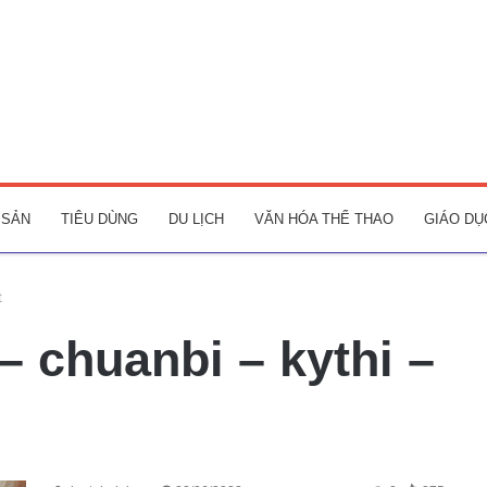
 SẢN
TIÊU DÙNG
DU LỊCH
VĂN HÓA THỂ THAO
GIÁO DỤ
t
– chuanbi – kythi –