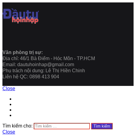
Văn phòng trị sự:
Địa chỉ: 46/1 Bà Điểm - Hóc Môn - TP.HCM
Email: dautuhoinhap@gmail.com
Phụ trách nội dung: Lê Thị Hiền Chinh
Liên hệ QC: 0898 413 904
Close
Tìm kiếm cho:
Close