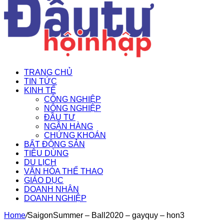
TRANG CHỦ
TIN TỨC
KINH TẾ
CÔNG NGHIỆP
NÔNG NGHIỆP
ĐẦU TƯ
NGÂN HÀNG
CHỨNG KHOÁN
BẤT ĐỘNG SẢN
TIÊU DÙNG
DU LỊCH
VĂN HÓA THỂ THAO
GIÁO DỤC
DOANH NHÂN
DOANH NGHIỆP
Home
/
SaigonSummer – Ball2020 – gayquy – hon3