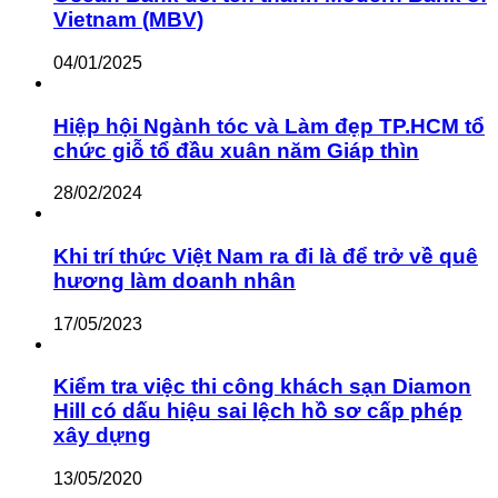
Vietnam (MBV)
04/01/2025
Hiệp hội Ngành tóc và Làm đẹp TP.HCM tổ
chức giỗ tổ đầu xuân năm Giáp thìn
28/02/2024
Khi trí thức Việt Nam ra đi là để trở về quê
hương làm doanh nhân
17/05/2023
Kiểm tra việc thi công khách sạn Diamon
Hill có dấu hiệu sai lệch hồ sơ cấp phép
xây dựng
13/05/2020