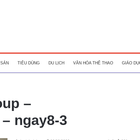
 SẢN
TIÊU DÙNG
DU LỊCH
VĂN HÓA THỂ THAO
GIÁO DỤ
oup –
 – ngay8-3