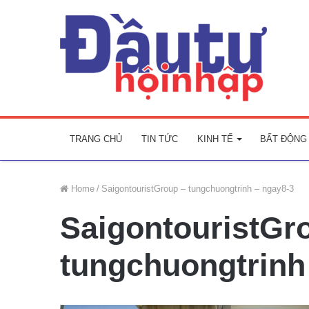
TRANG CHỦ
TIN TỨC
KINH TẾ
BẤT ĐỘNG
Home
/
SaigontouristGroup – tungchuongtrinh – ngay8-3
SaigontouristGr
tungchuongtrinh