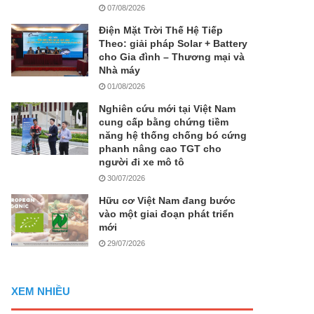
07/08/2026
Điện Mặt Trời Thế Hệ Tiếp
Theo: giải pháp Solar + Battery
cho Gia đình – Thương mại và
Nhà máy
01/08/2026
Nghiên cứu mới tại Việt Nam
cung cấp bằng chứng tiềm
năng hệ thống chống bó cứng
phanh nâng cao TGT cho
người đi xe mô tô
30/07/2026
Hữu cơ Việt Nam đang bước
vào một giai đoạn phát triển
mới
29/07/2026
XEM NHIỀU