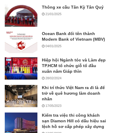
Thông xe cầu Tân Kỳ Tân Quý
21/01/2025
Ocean Bank đổi tên thành
Modern Bank of Vietnam (MBV)
04/01/2025
Hiệp hội Ngành tóc và Làm đẹp
TP.HCM tổ chức giỗ tổ đầu
xuân năm Giáp thìn
28/02/2024
Khi trí thức Việt Nam ra đi là để
trở về quê hương làm doanh
nhân
17/05/2023
Kiểm tra việc thi công khách
sạn Diamon Hill có dấu hiệu sai
lệch hồ sơ cấp phép xây dựng