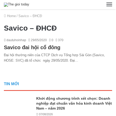
Home
/
Savico – ĐHCĐ
Savico – ĐHCĐ
dautuhoinhap
29/05/2020
0
370
Savico đai hội cổ đông
Đại hội thường niên của CTCP Dịch vụ Tổng hợp Sài Gòn (Savico,
HOSE: SVC) đã tổ chức ngày 29/05/2020. Đại…
TIN MỚI
Khởi động chương trình xét chọn: Doanh
nghiệp đạt chuẩn văn hóa kinh doanh Việt
Nam – năm 2026
07/08/2026