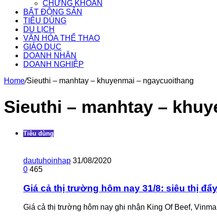
CHỨNG KHOÁN
BẤT ĐỘNG SẢN
TIÊU DÙNG
DU LỊCH
VĂN HÓA THỂ THAO
GIÁO DỤC
DOANH NHÂN
DOANH NGHIỆP
Home
/
Sieuthi – manhtay – khuyenmai – ngaycuoithang
Sieuthi – manhtay – khu
Tiêu dùng
dautuhoinhap
31/08/2020
0
465
Giá cả thị trường hôm nay 31/8: siêu thị đ
Giá cả thị trường hôm nay ghi nhận King Of Beef, Vinm