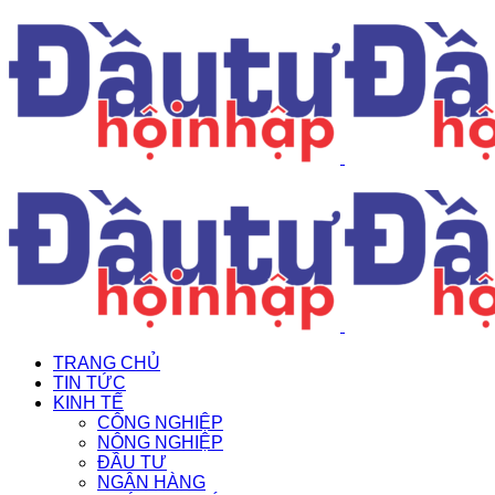
TRANG CHỦ
TIN TỨC
KINH TẾ
CÔNG NGHIỆP
NÔNG NGHIỆP
ĐẦU TƯ
NGÂN HÀNG