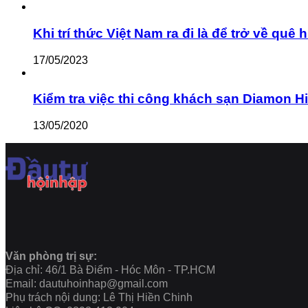
Khi trí thức Việt Nam ra đi là để trở về q
17/05/2023
Kiểm tra việc thi công khách sạn Diamon Hill c
13/05/2020
Văn phòng trị sự:
Địa chỉ: 46/1 Bà Điểm - Hóc Môn - TP.HCM
Email: dautuhoinhap@gmail.com
Phụ trách nội dung: Lê Thị Hiền Chinh