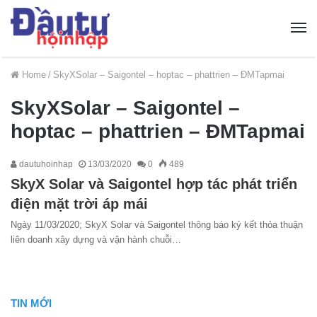
Home
/
SkyXSolar – Saigontel – hoptac – phattrien – ĐMTapmai
SkyXSolar – Saigontel –
hoptac – phattrien – ĐMTapmai
dautuhoinhap
13/03/2020
0
489
SkyX Solar và Saigontel hợp tác phát triển
điện mặt trời áp mái
Ngày 11/03/2020; SkyX Solar và Saigontel thông báo ký kết thỏa thuận
liên doanh xây dựng và vận hành chuỗi…
TIN MỚI