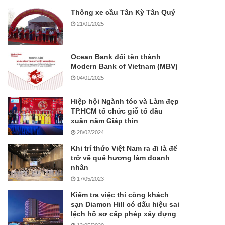
Thông xe cầu Tân Kỳ Tân Quý
21/01/2025
Ocean Bank đổi tên thành
Modern Bank of Vietnam (MBV)
04/01/2025
Hiệp hội Ngành tóc và Làm đẹp
TP.HCM tổ chức giỗ tổ đầu
xuân năm Giáp thìn
28/02/2024
Khi trí thức Việt Nam ra đi là để
trở về quê hương làm doanh
nhân
17/05/2023
Kiểm tra việc thi công khách
sạn Diamon Hill có dấu hiệu sai
lệch hồ sơ cấp phép xây dựng