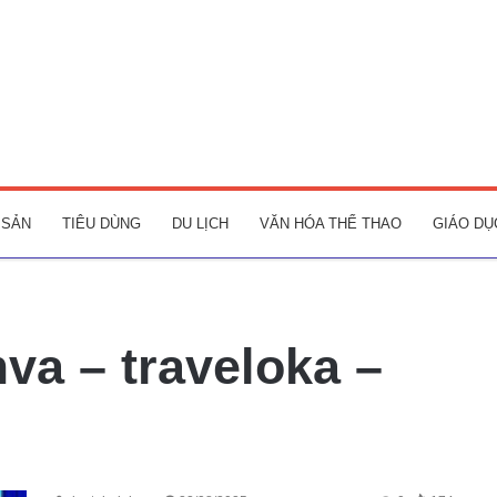
 SẢN
TIÊU DÙNG
DU LỊCH
VĂN HÓA THỂ THAO
GIÁO DỤ
va – traveloka –