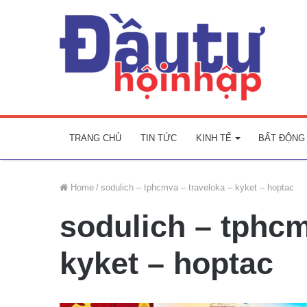
TRANG CHỦ
TIN TỨC
KINH TẾ
BẤT ĐỘNG
Home
/
sodulich – tphcmva – traveloka – kyket – hoptac
sodulich – tphcm
kyket – hoptac