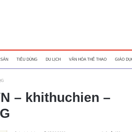
 SẢN
TIÊU DÙNG
DU LỊCH
VĂN HÓA THỂ THAO
GIÁO DỤ
QG
N – khithuchien –
QG