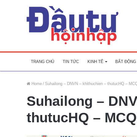
TRANG CHỦ
TIN TỨC
KINH TẾ
BẤT ĐỘNG
Home
/
Suhailong – DNVN – khithuchien – thutucHQ – MC
Suhailong – DNV
thutucHQ – MC