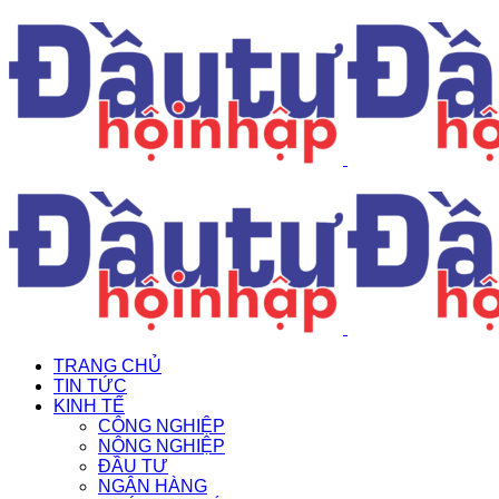
TRANG CHỦ
TIN TỨC
KINH TẾ
CÔNG NGHIỆP
NÔNG NGHIỆP
ĐẦU TƯ
NGÂN HÀNG