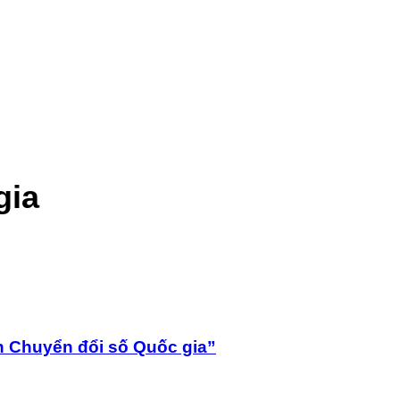
gia
h Chuyển đổi số Quốc gia”