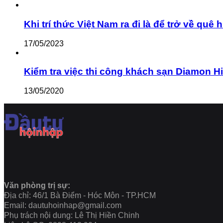
Khi trí thức Việt Nam ra đi là để trở về q
17/05/2023
Kiểm tra việc thi công khách sạn Diamon Hill c
13/05/2020
Văn phòng trị sự:
Địa chỉ: 46/1 Bà Điểm - Hóc Môn - TP.HCM
Email: dautuhoinhap@gmail.com
Phụ trách nội dung: Lê Thị Hiền Chinh