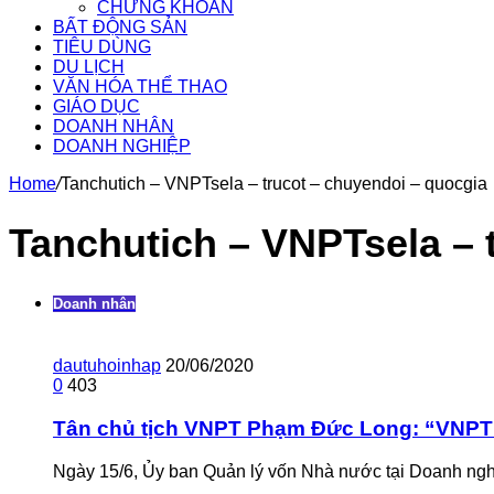
CHỨNG KHOÁN
BẤT ĐỘNG SẢN
TIÊU DÙNG
DU LỊCH
VĂN HÓA THỂ THAO
GIÁO DỤC
DOANH NHÂN
DOANH NGHIỆP
Home
/
Tanchutich – VNPTsela – trucot – chuyendoi – quocgia
Tanchutich – VNPTsela – 
Doanh nhân
dautuhoinhap
20/06/2020
0
403
Tân chủ tịch VNPT Phạm Đức Long: “VNPT s
Ngày 15/6, Ủy ban Quản lý vốn Nhà nước tại Doanh ngh