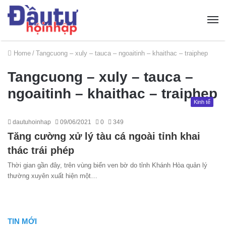
Home
/
Tangcuong – xuly – tauca – ngoaitinh – khaithac – traiphep
Tangcuong – xuly – tauca –
ngoaitinh – khaithac – traiphep
Kinh tế
dautuhoinhap
09/06/2021
0
349
Tăng cường xử lý tàu cá ngoài tỉnh khai
thác trái phép
Thời gian gần đây, trên vùng biển ven bờ do tỉnh Khánh Hòa quản lý
thường xuyên xuất hiện một…
TIN MỚI