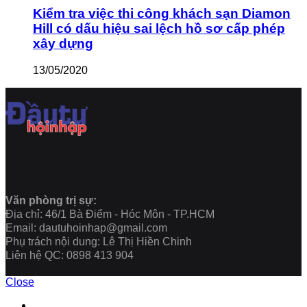
Kiểm tra việc thi công khách sạn Diamon
Hill có dấu hiệu sai lệch hồ sơ cấp phép
xây dựng
13/05/2020
Văn phòng trị sự:
Địa chỉ: 46/1 Bà Điểm - Hóc Môn - TP.HCM
Email: dautuhoinhap@gmail.com
Phụ trách nội dung: Lê Thị Hiền Chinh
Liên hệ QC: 0898 413 904
Close