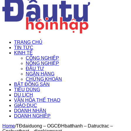
TRANG CHỦ
TIN TỨC
KINH TẾ
CÔNG NGHIỆP
NÔNG NGHIỆP
ĐẦU TƯ
NGÂN HÀNG
CHỨNG KHOÁN
BẤT ĐỘNG SẢN
TIÊU DÙNG
DU LỊCH
VĂN HÓA THỂ THAO
GIÁO DỤC
DOANH NHÂN
DOANH NGHIỆP
Home
/
TĐdaiduong – OGCĐHbatthanh – Datructrac –