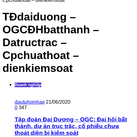
Cpchuathoat – dienkiemsoat
TĐdaiduong –
OGCĐHbatthanh –
Datructrac –
Cpchuathoat –
dienkiemsoat
Doanh nghiệp
dautuhoinhap
21/06/2020
0
347
Tập đoàn Đại Dương – OGC: Đại hội bất
thành, dự án trục trặc, cổ phiếu chưa
thoát diện bị kiểm soát