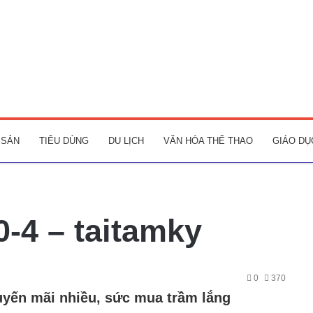
 SẢN
TIÊU DÙNG
DU LỊCH
VĂN HÓA THỂ THAO
GIÁO DỤ
0-4 – taitamky
0
370
huyến mãi nhiều, sức mua trầm lắng