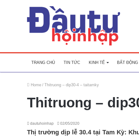
TRANG CHỦ
TIN TỨC
KINH TẾ
BẤT ĐỘNG
Home
/
Thitruong – dip30-4 – taitamky
Thitruong – dip3
dautuhoinhap
02/05/2020
Thị trường dịp lễ 30.4 tại Tam Kỳ: K