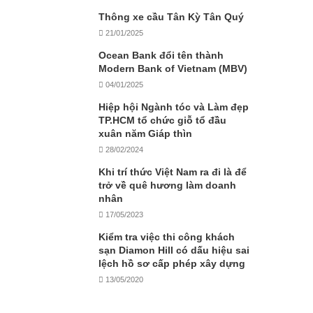
Thông xe cầu Tân Kỳ Tân Quý
21/01/2025
Ocean Bank đổi tên thành
Modern Bank of Vietnam (MBV)
04/01/2025
Hiệp hội Ngành tóc và Làm đẹp
TP.HCM tổ chức giỗ tổ đầu
xuân năm Giáp thìn
28/02/2024
Khi trí thức Việt Nam ra đi là để
trở về quê hương làm doanh
nhân
17/05/2023
Kiểm tra việc thi công khách
sạn Diamon Hill có dấu hiệu sai
lệch hồ sơ cấp phép xây dựng
13/05/2020