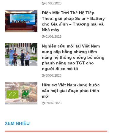
07/08/2026
Điện Mặt Trời Thế Hệ Tiếp
Theo: giải pháp Solar + Battery
cho Gia đình – Thương mại và
Nhà máy
01/08/2026
Nghiên cứu mới tại Việt Nam
cung cấp bằng chứng tiềm
năng hệ thống chống bó cứng
phanh nâng cao TGT cho
người đi xe mô tô
30/07/2026
Hữu cơ Việt Nam đang bước
vào một giai đoạn phát triển
mới
29/07/2026
XEM NHIỀU