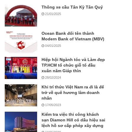
Thông xe cầu Tân Kỳ Tân Quý
21/01/2025
Ocean Bank đổi tên thành
Modern Bank of Vietnam (MBV)
04/01/2025
Hiệp hội Ngành tóc và Làm đẹp
TP.HCM tổ chức giỗ tổ đầu
xuân năm Giáp thìn
28/02/2024
Khi trí thức Việt Nam ra đi là để
trở về quê hương làm doanh
nhân
17/05/2023
Kiểm tra việc thi công khách
sạn Diamon Hill có dấu hiệu sai
lệch hồ sơ cấp phép xây dựng