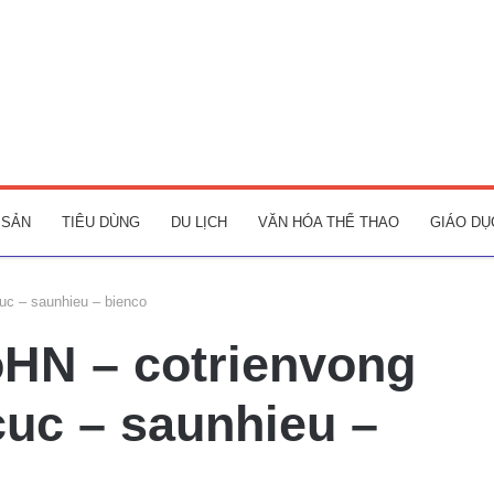
 SẢN
TIÊU DÙNG
DU LỊCH
VĂN HÓA THỂ THAO
GIÁO DỤ
cuc – saunhieu – bienco
oHN – cotrienvong
cuc – saunhieu –