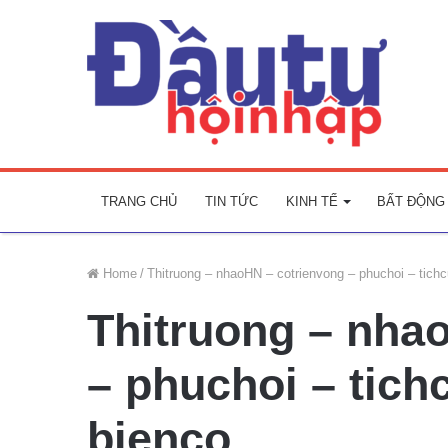
TRANG CHỦ
TIN TỨC
KINH TẾ
BẤT ĐỘNG
Home
/
Thitruong – nhaoHN – cotrienvong – phuchoi – tich
Thitruong – nha
– phuchoi – tich
bienco