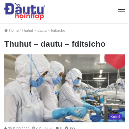
Home
/
Thuhut – dautu – fditsicho
Thuhut – dautu – fditsicho
Kinh tế
dautuhoinhap
23/08/2020
0
365