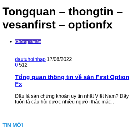
Tongquan – thongtin –
vesanfirst – optionfx
Chứng khoán
dautuhoinhap
17/08/2022
0
512
Tổng quan thông tin về sàn First Option
Fx
Đâu là sàn chứng khoán uy tín nhất Việt Nam? Đây
luôn là câu hỏi được nhiều người thắc mắc…
TIN MỚI