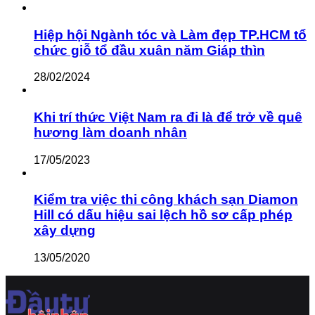
Hiệp hội Ngành tóc và Làm đẹp TP.HCM tổ
chức giỗ tổ đầu xuân năm Giáp thìn
28/02/2024
Khi trí thức Việt Nam ra đi là để trở về quê
hương làm doanh nhân
17/05/2023
Kiểm tra việc thi công khách sạn Diamon
Hill có dấu hiệu sai lệch hồ sơ cấp phép
xây dựng
13/05/2020