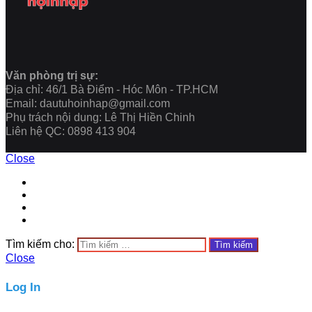
Văn phòng trị sự:
Địa chỉ: 46/1 Bà Điểm - Hóc Môn - TP.HCM
Email: dautuhoinhap@gmail.com
Phụ trách nội dung: Lê Thị Hiền Chinh
Liên hệ QC: 0898 413 904
Close
Tìm kiếm cho:
Close
Log In