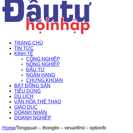
TRANG CHỦ
TIN TỨC
KINH TẾ
CÔNG NGHIỆP
NÔNG NGHIỆP
ĐẦU TƯ
NGÂN HÀNG
CHỨNG KHOÁN
BẤT ĐỘNG SẢN
TIÊU DÙNG
DU LỊCH
VĂN HÓA THỂ THAO
GIÁO DỤC
DOANH NHÂN
DOANH NGHIỆP
Home
/
Tongquan – thongtin – vesanfirst – optionfx