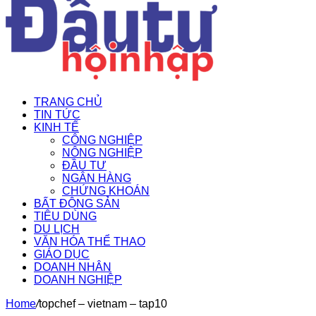
TRANG CHỦ
TIN TỨC
KINH TẾ
CÔNG NGHIỆP
NÔNG NGHIỆP
ĐẦU TƯ
NGÂN HÀNG
CHỨNG KHOÁN
BẤT ĐỘNG SẢN
TIÊU DÙNG
DU LỊCH
VĂN HÓA THỂ THAO
GIÁO DỤC
DOANH NHÂN
DOANH NGHIỆP
Home
/
topchef – vietnam – tap10