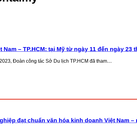
ệt Nam – TP.HCM: tại Mỹ từ ngày 11 đến ngày 23 
10/2023, Đoàn công tác Sở Du lịch TP.HCM đã tham…
ghiệp đạt chuẩn văn hóa kinh doanh Việt Nam –