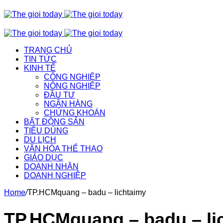
TRANG CHỦ
TIN TỨC
KINH TẾ
CÔNG NGHIỆP
NÔNG NGHIỆP
ĐẦU TƯ
NGÂN HÀNG
CHỨNG KHOÁN
BẤT ĐỘNG SẢN
TIÊU DÙNG
DU LỊCH
VĂN HÓA THỂ THAO
GIÁO DỤC
DOANH NHÂN
DOANH NGHIỆP
Home
/
TP.HCMquang – badu – lichtaimy
TP.HCMquang – badu – li