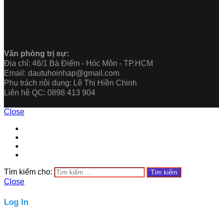
Văn phòng trị sự:
Địa chỉ: 46/1 Bà Điểm - Hóc Môn - TP.HCM
Email: dautuhoinhap@gmail.com
Phụ trách nội dung: Lê Thị Hiền Chinh
Liên hệ QC: 0898 413 904
Close
Tìm kiếm cho:
Close
Log In