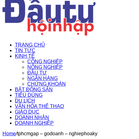
TRANG CHỦ
TIN TỨC
KINH TẾ
CÔNG NGHIỆP
NÔNG NGHIỆP
ĐẦU TƯ
NGÂN HÀNG
CHỨNG KHOÁN
BẤT ĐỘNG SẢN
TIÊU DÙNG
DU LỊCH
VĂN HÓA THỂ THAO
GIÁO DỤC
DOANH NHÂN
DOANH NGHIỆP
Home
/
tphcmgap – godoanh – nghiephoaky