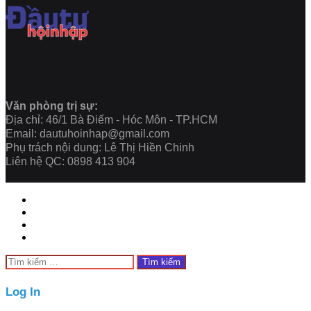
Văn phòng trị sự:
Địa chỉ: 46/1 Bà Điểm - Hóc Môn - TP.HCM
Email: dautuhoinhap@gmail.com
Phụ trách nội dung: Lê Thị Hiền Chinh
Liên hệ QC: 0898 413 904
Close
Tìm
kiếm
cho:
Close
Log In