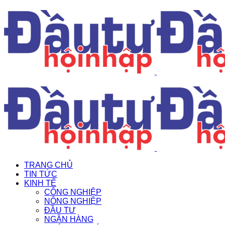
TRANG CHỦ
TIN TỨC
KINH TẾ
CÔNG NGHIỆP
NÔNG NGHIỆP
ĐẦU TƯ
NGÂN HÀNG