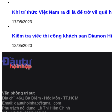
Khi trí thức Việt Nam ra đi là để trở về q
17/05/2023
Kiểm tra việc thi công khách sạn Diamon Hill c
13/05/2020
Văn phòng trị sự:
Địa chỉ: 46/1 Bà Điểm - Hóc Môn - TP.HCM
Email: dautuhoinhap@gmail.com
Phụ trách nội dung: Lê Thị Hiền Chinh