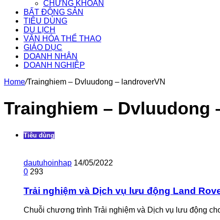
CHỨNG KHOÁN
BẤT ĐỘNG SẢN
TIÊU DÙNG
DU LỊCH
VĂN HÓA THỂ THAO
GIÁO DỤC
DOANH NHÂN
DOANH NGHIỆP
Home
/
Trainghiem – Dvluudong – landroverVN
Trainghiem – Dvluudong 
Tiêu dùng
dautuhoinhap
14/05/2022
0
293
Trải nghiệm và Dịch vụ lưu động Land Rov
Chuỗi chương trình Trải nghiệm và Dịch vụ lưu động cho