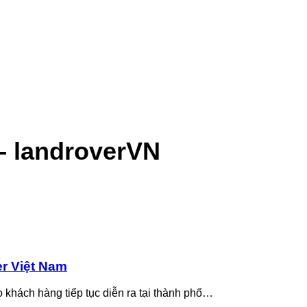
– landroverVN
er Việt Nam
 khách hàng tiếp tục diễn ra tại thành phố…