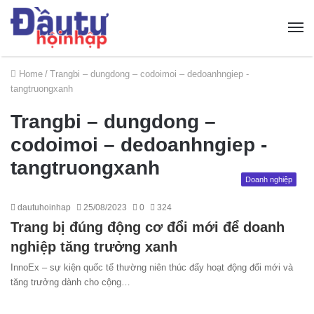
Home
/
Trangbi – dungdong – codoimoi – dedoanhngiep -
tangtruongxanh
Trangbi – dungdong –
codoimoi – dedoanhngiep -
tangtruongxanh
Doanh nghiệp
dautuhoinhap
25/08/2023
0
324
Trang bị đúng động cơ đổi mới để doanh
nghiệp tăng trưởng xanh
InnoEx – sự kiện quốc tế thường niên thúc đẩy hoạt động đổi mới và
tăng trưởng dành cho cộng…