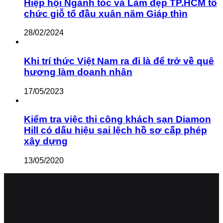
Hiệp hội Ngành tóc và Làm đẹp TP.HCM tổ
chức giỗ tổ đầu xuân năm Giáp thìn
28/02/2024
Khi trí thức Việt Nam ra đi là để trở về quê
hương làm doanh nhân
17/05/2023
Kiểm tra việc thi công khách sạn Diamon
Hill có dấu hiệu sai lệch hồ sơ cấp phép
xây dựng
13/05/2020