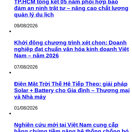
TP.HCM tổng kết 05 năm phối hợp bảo
đảm an ninh trật tự – nâng cao chất lượng
quản lý du lịch
09/08/2026
Khởi động chương trình xét chọn: Doanh
nghiệp đạt chuẩn văn hóa kinh doanh Việt
Nam – năm 2026
07/08/2026
Điện Mặt Trời Thế Hệ Tiếp Theo: giải pháp
Solar + Battery cho Gia đình – Thương mại
và Nhà máy
01/08/2026
Nghiên cứu mới tại Việt Nam cung cấp
bằng chứng tiềm năng hệ thống chống bó