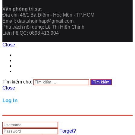
Văn phòng trị sự:
Địa chỉ: 46/1 Bà Điểm - Hóc Môn - TP.HCM
Email: dautuhoinhap@gmail.com
Phụ trách nội dung: Lê Thị Hiền Chinh
Liên hệ QC: 0898 413 904
Close
Tìm kiếm cho:
Close
Log In
Forget?