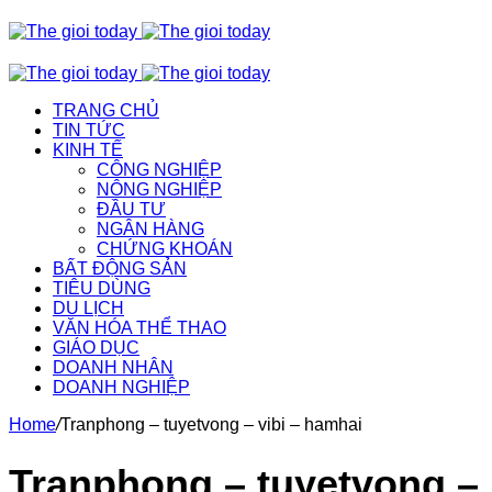
TRANG CHỦ
TIN TỨC
KINH TẾ
CÔNG NGHIỆP
NÔNG NGHIỆP
ĐẦU TƯ
NGÂN HÀNG
CHỨNG KHOÁN
BẤT ĐỘNG SẢN
TIÊU DÙNG
DU LỊCH
VĂN HÓA THỂ THAO
GIÁO DỤC
DOANH NHÂN
DOANH NGHIỆP
Home
/
Tranphong – tuyetvong – vibi – hamhai
Tranphong – tuyetvong –