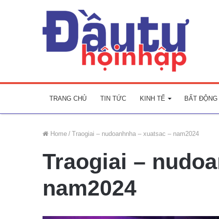
TRANG CHỦ
TIN TỨC
KINH TẾ
BẤT ĐỘNG
Home
/
Traogiai – nudoanhnha – xuatsac – nam2024
Traogiai – nudo
nam2024