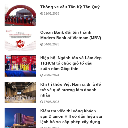
Thông xe cầu Tân Kỳ Tân Quý
21/01/2025
Ocean Bank đổi tên thành
Modern Bank of Vietnam (MBV)
04/01/2025
Hiệp hội Ngành tóc và Làm đẹp
TP.HCM tổ chức giỗ tổ đầu
xuân năm Giáp thìn
28/02/2024
Khi trí thức Việt Nam ra đi là để
trở về quê hương làm doanh
nhân
17/05/2023
Kiểm tra việc thi công khách
sạn Diamon Hill có dấu hiệu sai
lệch hồ sơ cấp phép xây dựng