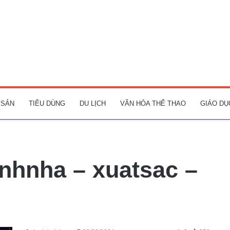
 SẢN
TIÊU DÙNG
DU LỊCH
VĂN HÓA THỂ THAO
GIÁO DỤ
anhnha – xuatsac –