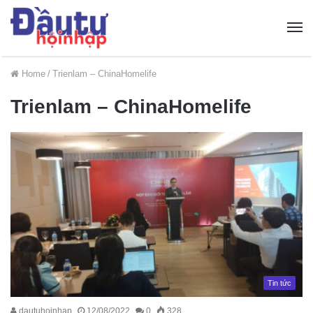
Home
/
Trienlam – ChinaHomelife
Trienlam – ChinaHomelife
Tin tức
dautuhoinhap
12/08/2022
0
328