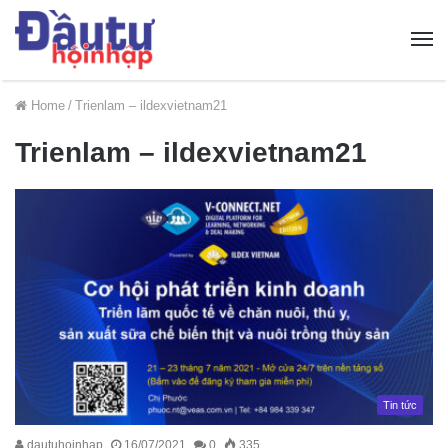
Home
/
Trienlam – ildexvietnam21
Trienlam – ildexvietnam21
Tin tức
dautuhoinhap
16/07/2021
0
335