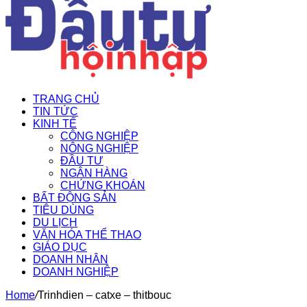
TRANG CHỦ
TIN TỨC
KINH TẾ
CÔNG NGHIỆP
NÔNG NGHIỆP
ĐẦU TƯ
NGÂN HÀNG
CHỨNG KHOÁN
BẤT ĐỘNG SẢN
TIÊU DÙNG
DU LỊCH
VĂN HÓA THỂ THAO
GIÁO DỤC
DOANH NHÂN
DOANH NGHIỆP
Home
/
Trinhdien – catxe – thitbouc