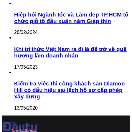
Hiệp hội Ngành tóc và Làm đẹp TP.HCM tổ
chức giỗ tổ đầu xuân năm Giáp thìn
28/02/2024
Khi trí thức Việt Nam ra đi là để trở về quê
hương làm doanh nhân
17/05/2023
Kiểm tra việc thi công khách sạn Diamon
Hill có dấu hiệu sai lệch hồ sơ cấp phép
xây dựng
13/05/2020