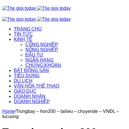
TRANG CHỦ
TIN TỨC
KINH TẾ
CÔNG NGHIỆP
NÔNG NGHIỆP
ĐẦU TƯ
NGÂN HÀNG
CHỨNG KHOÁN
BẤT ĐỘNG SẢN
TIÊU DÙNG
DU LỊCH
VĂN HÓA THỂ THAO
GIÁO DỤC
DOANH NHÂN
DOANH NGHIỆP
Home
/
Trungbay – hon200 – tailieu – chuyende – VNĐL –
tucuong