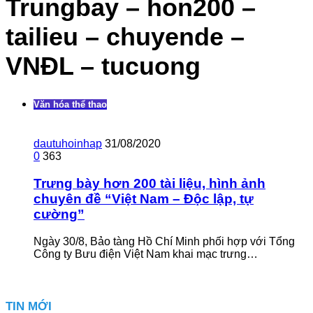
Trungbay – hon200 –
tailieu – chuyende –
VNĐL – tucuong
Văn hóa thể thao
dautuhoinhap
31/08/2020
0
363
Trưng bày hơn 200 tài liệu, hình ảnh
chuyên đề “Việt Nam – Độc lập, tự
cường”
Ngày 30/8, Bảo tàng Hồ Chí Minh phối hợp với Tổng
Công ty Bưu điện Việt Nam khai mạc trưng…
TIN MỚI