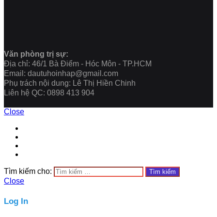
Văn phòng trị sự:
Địa chỉ: 46/1 Bà Điểm - Hóc Môn - TP.HCM
Email: dautuhoinhap@gmail.com
Phụ trách nội dung: Lê Thị Hiền Chinh
Liên hệ QC: 0898 413 904
Close
Tìm kiếm cho:
Close
Log In