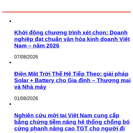
Khởi động chương trình xét chọn: Doanh
nghiệp đạt chuẩn văn hóa kinh doanh Việt
Nam – năm 2026
07/08/2026
Điện Mặt Trời Thế Hệ Tiếp Theo: giải pháp
Solar + Battery cho Gia đình – Thương mại
và Nhà máy
01/08/2026
Nghiên cứu mới tại Việt Nam cung cấp
bằng chứng tiềm năng hệ thống chống bó
cứng phanh nâng cao TGT cho người đi