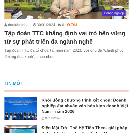
Doanh nghiệp
dautuhoinhap
30/01/2024
0
784
Tập đoàn TTC khẳng định vai trò bền vững
từ sự phát triển đa ngành nghề
Tập đoàn TTC đã tổ chức tất niên năm 2023, với chủ đề “Chinh phục
đường đua xanh”, chọn nhớ…
TIN MỚI
Khởi động chương trình xét chọn: Doanh
nghiệp đạt chuẩn văn hóa kinh doanh Việt
Nam – năm 2026
07/08/2026
Điện Mặt Trời Thế Hệ Tiếp Theo: giải pháp