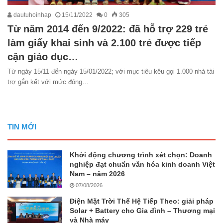
dautuhoinhap
15/11/2022
0
305
Từ năm 2014 đến 9/2022: đã hỗ trợ 229 trẻ
làm giấy khai sinh và 2.100 trẻ được tiếp
cận giáo dục…
Từ ngày 15/11 đến ngày 15/01/2022; với mục tiêu kêu gọi 1.000 nhà tài
trợ gắn kết với mức đóng…
TIN MỚI
Khởi động chương trình xét chọn: Doanh
nghiệp đạt chuẩn văn hóa kinh doanh Việt
Nam – năm 2026
07/08/2026
Điện Mặt Trời Thế Hệ Tiếp Theo: giải pháp
Solar + Battery cho Gia đình – Thương mại
và Nhà máy