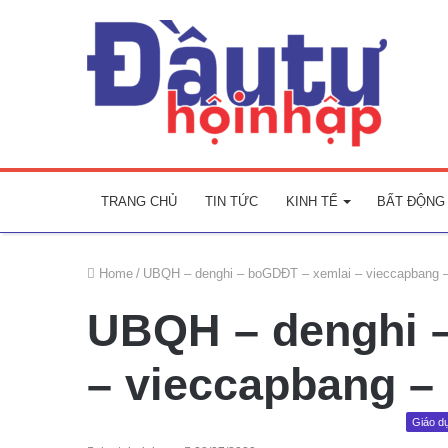
TRANG CHỦ
TIN TỨC
KINH TẾ
BẤT ĐỘNG
Home
/
UBQH – denghi – boGDĐT – xemlai – vieccapbang –
UBQH – denghi 
– vieccapbang –
Giáo d