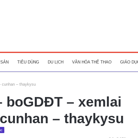
 SẢN
TIÊU DÙNG
DU LỊCH
VĂN HÓA THỂ THAO
GIÁO DỤ
 cunhan – thaykysu
– boGDĐT – xemlai
 cunhan – thaykysu
ục