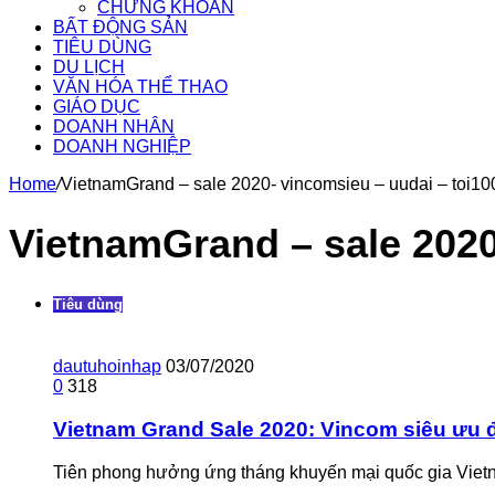
CHỨNG KHOÁN
BẤT ĐỘNG SẢN
TIÊU DÙNG
DU LỊCH
VĂN HÓA THỂ THAO
GIÁO DỤC
DOANH NHÂN
DOANH NGHIỆP
Home
/
VietnamGrand – sale 2020- vincomsieu – uudai – toi1
VietnamGrand – sale 2020
Tiêu dùng
dautuhoinhap
03/07/2020
0
318
Vietnam Grand Sale 2020: Vincom siêu ưu đ
Tiên phong hưởng ứng tháng khuyến mại quốc gia Vie