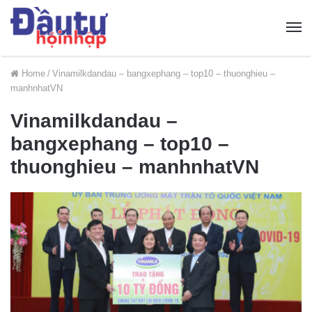
Home
/
Vinamilkdandau – bangxephang – top10 – thuonghieu –
manhnhatVN
Vinamilkdandau –
bangxephang – top10 –
thuonghieu – manhnhatVN