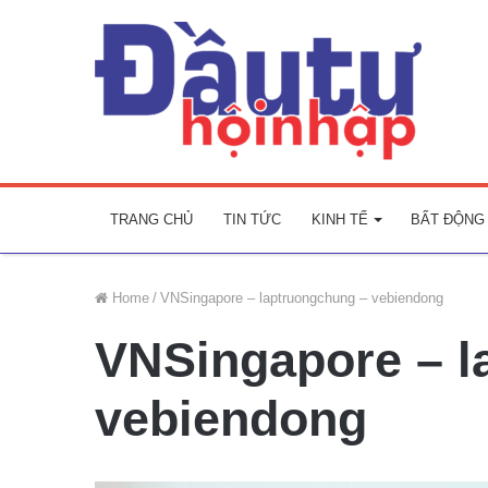
TRANG CHỦ
TIN TỨC
KINH TẾ
BẤT ĐỘNG
Home
/
VNSingapore – laptruongchung – vebiendong
VNSingapore – l
vebiendong