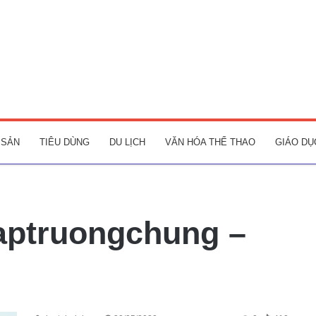
 SẢN
TIÊU DÙNG
DU LỊCH
VĂN HÓA THỂ THAO
GIÁO DỤ
aptruongchung –