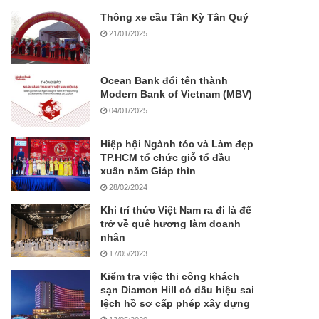
Thông xe cầu Tân Kỳ Tân Quý
21/01/2025
Ocean Bank đổi tên thành
Modern Bank of Vietnam (MBV)
04/01/2025
Hiệp hội Ngành tóc và Làm đẹp
TP.HCM tổ chức giỗ tổ đầu
xuân năm Giáp thìn
28/02/2024
Khi trí thức Việt Nam ra đi là để
trở về quê hương làm doanh
nhân
17/05/2023
Kiểm tra việc thi công khách
sạn Diamon Hill có dấu hiệu sai
lệch hồ sơ cấp phép xây dựng