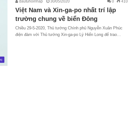
dautuhoinhap
30/05/2020
0
410
Việt Nam và Xin-ga-po nhất trí lập
trường chung về biển Đông
Chiều 29-5-2020, Thủ tướng Chính phủ Nguyễn Xuân Phúc
điện đàm với Thủ tướng Xin-ga-po Lý Hiển Long để trao…
ức