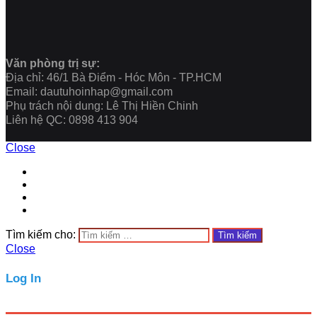
Văn phòng trị sự:
Địa chỉ: 46/1 Bà Điểm - Hóc Môn - TP.HCM
Email: dautuhoinhap@gmail.com
Phụ trách nội dung: Lê Thị Hiền Chinh
Liên hệ QC: 0898 413 904
Close
Tìm kiếm cho:
Close
Log In