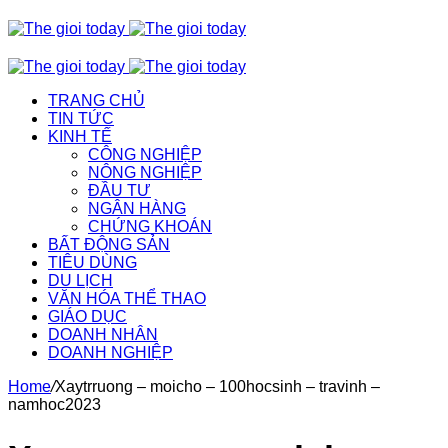
TRANG CHỦ
TIN TỨC
KINH TẾ
CÔNG NGHIỆP
NÔNG NGHIỆP
ĐẦU TƯ
NGÂN HÀNG
CHỨNG KHOÁN
BẤT ĐỘNG SẢN
TIÊU DÙNG
DU LỊCH
VĂN HÓA THỂ THAO
GIÁO DỤC
DOANH NHÂN
DOANH NGHIỆP
Home
/
Xaytrruong – moicho – 100hocsinh – travinh –
namhoc2023